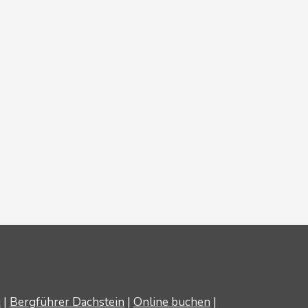
u
|
Bergführer Dachstein
|
Online buchen
|