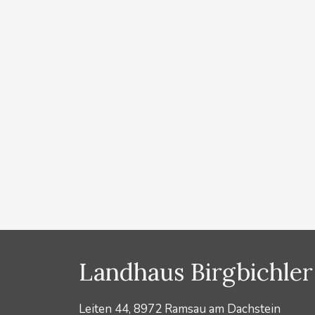
Dachstein
von
Lydia Prugger
Buchen Sie jetzt Ihren Winterurlaub in Schladming D
Dachstein auf insgesamt 220 km perfekt gespurten Lo
zu Fuß in 5 Gehminuten die Skatingloipen und auch die
den Loipen finden Sie schöne Winterwanderwege, au
Kategorien
News
Landhaus Birgbichler
Leiten 44, 8972 Ramsau am Dachstein