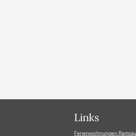
achstein. Langlaufen im Loipenparadies Ramsau am
ipen. Vom Landhaus Birgbichler erreichen Sie direkt
 Loipen für den Klassischen Langlaufstil. Parallel zu
f denen man mitten durch …
Weiterlesen …
Links
Ferienwohnungen Ramsa