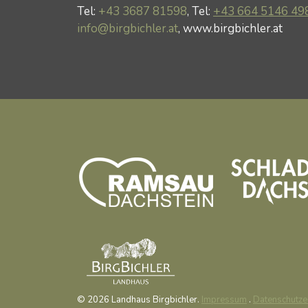
Tel:
+43 3687 81598
, Tel:
+43 664 5146 49
info@birgbichler.at
, www.birgbichler.at
© 2026 Landhaus Birgbichler.
Impressum
.
Datenschutze