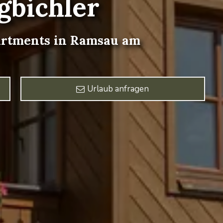
gbichler
rtments
in
Ramsau
am
Urlaub anfragen