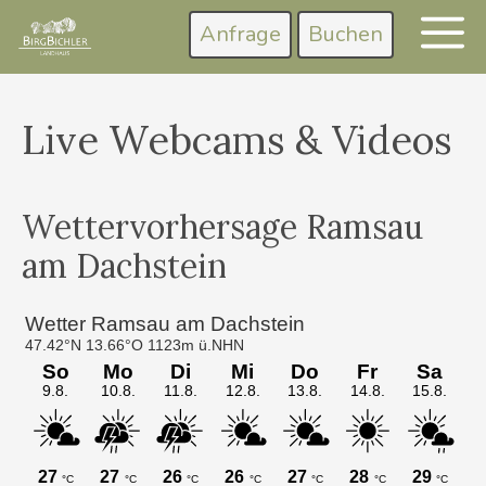
Zum
Anfrage
Buchen
M
Inhalt
springen
Live Webcams & Videos
Wettervorhersage Ramsau
am Dachstein