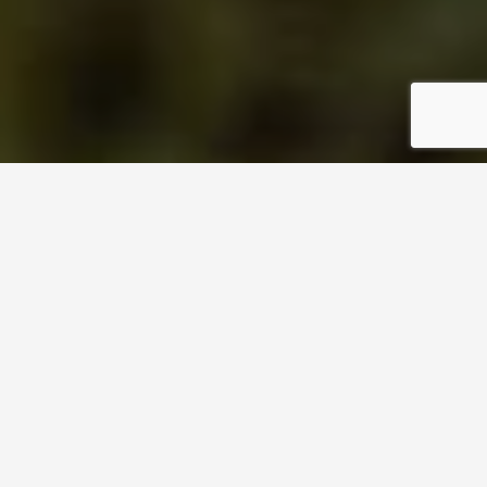
Insider Tipps für Ihren
Aufenthalt in Ramsau am
Dachstein