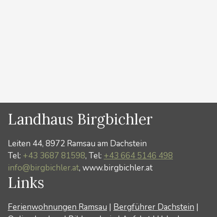
KLETTERSTEIGE, BIKEN, SPAZIEREN, GENIESSEN,
STAUNEN einfach URLAUBEN….alles ist möglich.
Frische BERGLUFT atmen, die VORTEILE der …
Weiterlesen …
Kategorien
News
Landhaus Birgbichler
Leiten 44, 8972 Ramsau am Dachstein
Tel:
+43 3687 81598
, Tel:
+43 664 5146 498
info@birgbichler.at
, www.birgbichler.at
Links
Ferienwohnungen Ramsau
|
Bergführer Dachstein
|