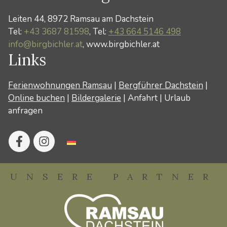
Leiten 44, 8972 Ramsau am Dachstein
Tel:
+43 3687 81598
, Tel:
+43 664 5146 498
info@birgbichler.at
, www.birgbichler.at
Links
Ferienwohnungen Ramsau
|
Bergführer Dachstein
|
Online buchen
|
Bildergalerie
|
Anfahrt
|
Urlaub
anfragen
UNSERE PARTNER