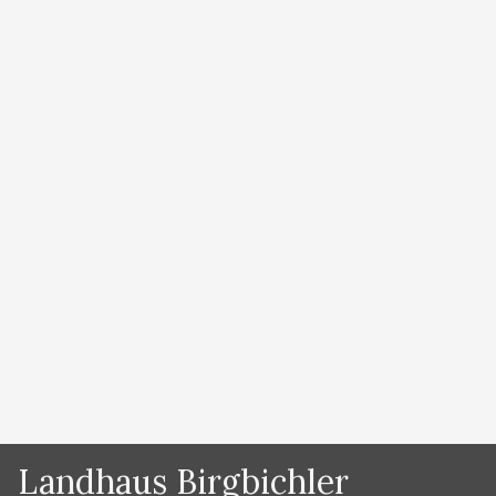
von
Lydia Prugger
Wanderer in Ramsau am Dachstein herzlich
Willkommen! Ramsau ist ein einzigartiges
Hochplateau und bietet Wanderern unzählig viele
schöne Ziele. Wandern auf 3 Etagen – am
Hochplateau – in der Almenregion und im höher
gelegenen Dachsteingebirge. Als Ausgangspunkt ist
unser Landhaus, das sehr ruhig am Waldrand liegt,
einfach ideal. Genießen Sie die familiäre Atmosphäre
in unseren …
Weiterlesen …
Kategorien
News
Landhaus Birgbichler