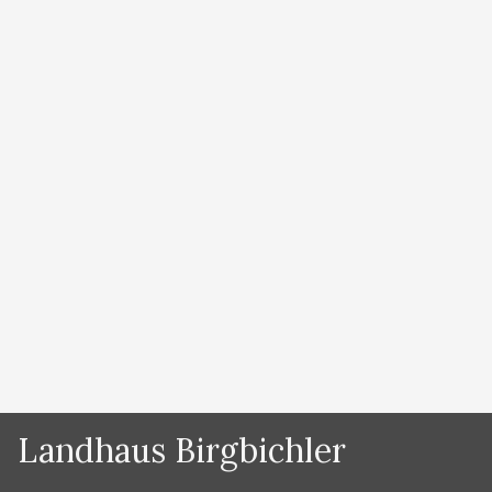
von
Lydia Prugger
Urlaub in den BERGEN Ihr wollt einen Aktiv-Urlaub
machen und sucht ein schönes Urlaubsquartier in
Ramsau am Dachstein? Dann seid ihr bei uns richtig!!
Wir haben 4 Appartements in einzigartiger Lage am
Ramsauer Hochplateau – die Schladming Dachstein
Sommercard ist für unsere Gäste inklusive! HANS
PRUGGER – staatlich geprüfter Bergführer, hat
sämtliche Klettersteige in Ramsau …
Weiterlesen …
Kategorien
News
Landhaus Birgbichler