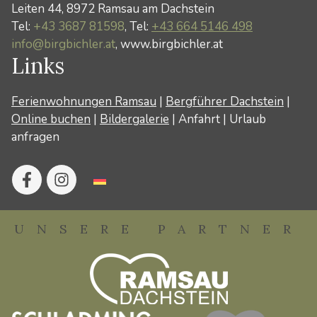
Leiten 44, 8972 Ramsau am Dachstein
Tel:
+43 3687 81598
, Tel:
+43 664 5146 498
info@birgbichler.at
, www.birgbichler.at
Links
Ferienwohnungen Ramsau
|
Bergführer Dachstein
|
Online buchen
|
Bildergalerie
|
Anfahrt
|
Urlaub
anfragen
UNSERE PARTNER