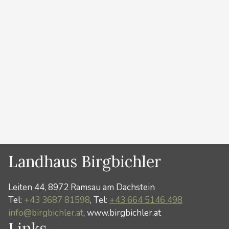
UNESCO – Weltkulturerbe am Dachstein zu erfahren.
Nach der Auffahrt mit der Dachsteinseilbahn geht es
über den Hallstättergletscher zur Simonyhütte
weiter. Von dort geht die Abfahrt mit kürzeren
Gegenanstiegen über das Hochplateau zur Gjadalm.
Über eine lange Skiabfahrt, vorbei am Krippenbrunn
geht …
Weiterlesen …
Kategorien
Winter
Landhaus Birgbichler
Leiten 44, 8972 Ramsau am Dachstein
Tel:
+43 3687 81598
, Tel:
+43 664 5146 498
info@birgbichler.at
, www.birgbichler.at
Links