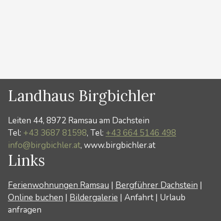
Edelgrieß hinein. Je nach Schneelverhältnissen kann
man entweder …
Weiterlesen …
Kategorien
Winter
Landhaus Birgbichler
Leiten 44, 8972 Ramsau am Dachstein
Tel:
+43 3687 81598
, Tel:
+43 664 5146 498
info@birgbichler.at
, www.birgbichler.at
Links
Ferienwohnungen Ramsau
|
Bergführer Dachstein
|
Online buchen
|
Bildergalerie
|
Anfahrt
|
Urlaub
anfragen