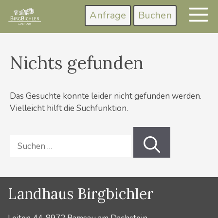
Zum
Anfrage
Buchen
M
Inhalt
springen
Nichts gefunden
Das Gesuchte konnte leider nicht gefunden werden.
Vielleicht hilft die Suchfunktion.
Suchen
nach:
Landhaus Birgbichler