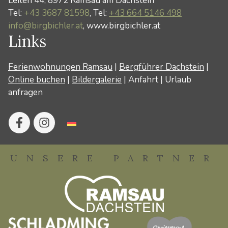
Leiten 44, 8972 Ramsau am Dachstein
Tel:
+43 3687 81598
, Tel:
+43 664 5146 498
info@birgbichler.at
, www.birgbichler.at
Links
Ferienwohnungen Ramsau
|
Bergführer Dachstein
|
Online buchen
|
Bildergalerie
|
Anfahrt
|
Urlaub
anfragen
UNSERE PARTNER