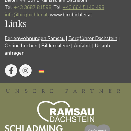
Leiten 44, 8972 Ramsau am Dachstein
Tel:
+43 3687 81598
, Tel:
+43 664 5146 498
info@birgbichler.at
, www.birgbichler.at
Links
Ferienwohnungen Ramsau
|
Bergführer Dachstein
|
Online buchen
|
Bildergalerie
|
Anfahrt
|
Urlaub
anfragen
UNSERE PARTNER