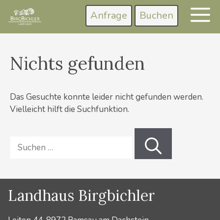
Zum
Anfrage
Buchen
M
Inhalt
springen
Nichts gefunden
Das Gesuchte konnte leider nicht gefunden werden.
Vielleicht hilft die Suchfunktion.
Suchen
nach:
Landhaus Birgbichler