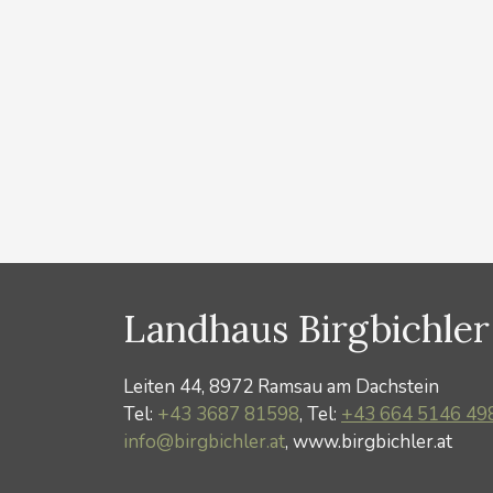
gehen, Genießen, Erholen, Ruhe suchen….die
Ramsau am Dachstein bietet unzählige
Möglichkeiten! Wir lieben unser schönes
Hochplateau – unsere eindrucksvolle
Bergwelt – die herrliche …
Weiterlesen …
Kategorien
News
Landhaus Birgbichler
Leiten 44, 8972 Ramsau am Dachstein
Tel:
+43 3687 81598
, Tel:
+43 664 5146 49
info@birgbichler.at
, www.birgbichler.at