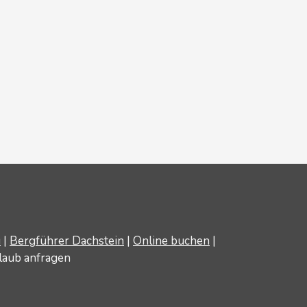
u
|
Bergführer Dachstein
|
Online buchen
|
laub anfragen