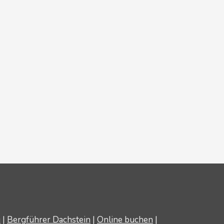
u
|
Bergführer Dachstein
|
Online buchen
|