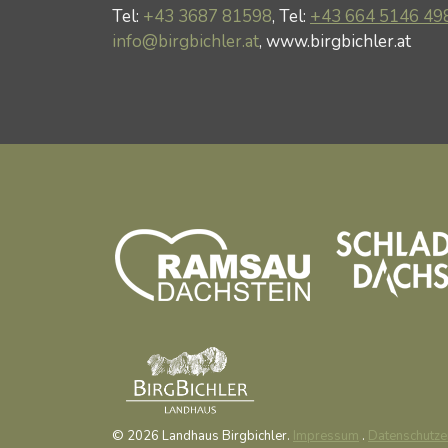
Tel:
+43 3687 81598
, Tel:
+43 664 5146 49
info@birgbichler.at
, www.birgbichler.at
© 2026 Landhaus Birgbichler.
Impressum
.
Datenschutze