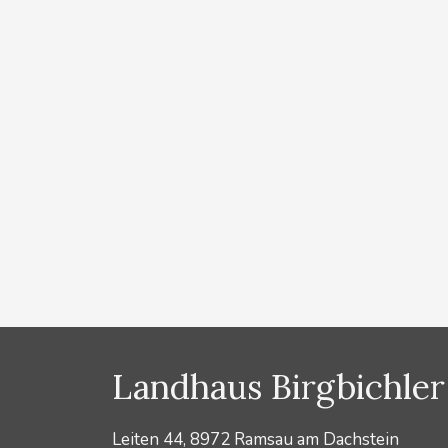
Dachstein
von
Lydia Prugger
Buchen Sie jetzt Ihren Winterurlaub in Schladming D
Dachstein auf insgesamt 220 km perfekt gespurten Lo
zu Fuß in 5 Gehminuten die Skatingloipen und auch die
den Loipen finden Sie schöne Winterwanderwege, au
Kategorien
News
Landhaus Birgbichler
Leiten 44, 8972 Ramsau am Dachstein