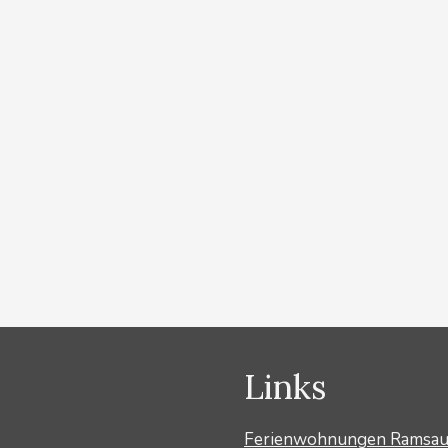
achstein. Langlaufen im Loipenparadies Ramsau am
ipen. Vom Landhaus Birgbichler erreichen Sie direkt
 Loipen für den Klassischen Langlaufstil. Parallel zu
f denen man mitten durch …
Weiterlesen …
Links
Ferienwohnungen Ramsa