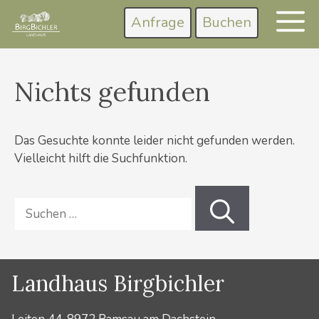
Zum
Anfrage
Buchen
M
Inhalt
springen
Nichts gefunden
Das Gesuchte konnte leider nicht gefunden werden.
Vielleicht hilft die Suchfunktion.
Suchen
nach:
Landhaus Birgbichler