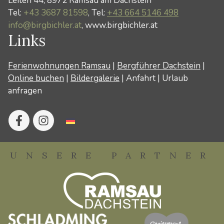
Leiten 44, 8972 Ramsau am Dachstein
Tel:
+43 3687 81598
, Tel:
+43 664 5146 498
info@birgbichler.at
, www.birgbichler.at
Links
Ferienwohnungen Ramsau
|
Bergführer Dachstein
|
Online buchen
|
Bildergalerie
|
Anfahrt
|
Urlaub
anfragen
UNSERE PARTNER