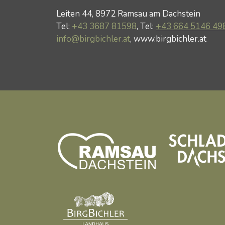
Leiten 44, 8972 Ramsau am Dachstein
Tel:
+43 3687 81598
, Tel:
+43 664 5146 49
info@birgbichler.at
, www.birgbichler.at