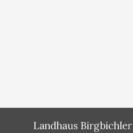
Klettersteigschein
von
Lydia Prugger
Mein erster Klettersteig Ramsau am Dachstein – das Kl
es bereits 30 Klettersteige für Einsteiger aber auch f
Dachstein – davon 22 im Klettersteig-Eldorado Ram
PRUGGER hat sämtliche Klettersteige in der Region S
Sie die Grundbegriffe …
Weiterlesen …
Kategorien
News
,
Sommer
Landhaus Birgbichler