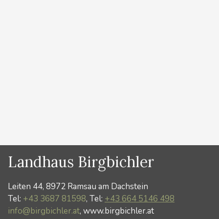
ganze Familie. Vom 14. Mai bis 1. November 2026
genießen Sie über 100 Top-Attraktionen kostenlos
und bekommen bis zu 50% Ermäßigung bei über 100
Bonusleistungen. Die Sommercard gilt am Anreisetag
ab 13.00 Uhr und jeden weiteren Urlaubstag
ganztägig (auch am Abreisetag). Achtung: Die
Dachstein …
Weiterlesen …
Kategorien
News
Landhaus Birgbichler
Leiten 44, 8972 Ramsau am Dachstein
Tel:
+43 3687 81598
, Tel:
+43 664 5146 498
info@birgbichler.at
, www.birgbichler.at