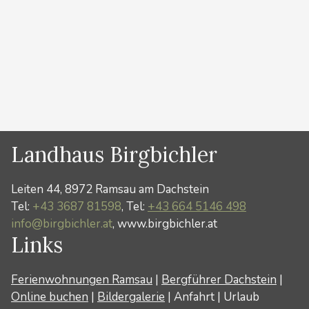
meist im Schwierigkeitsgrad 4 bis 4+ mit manchen
Stellen (Schluchtüberhang) in 5+. Die Gehzeit durch
die …
Weiterlesen …
Kategorien
Sommer
Landhaus Birgbichler
Leiten 44, 8972 Ramsau am Dachstein
Tel:
+43 3687 81598
, Tel:
+43 664 5146 498
info@birgbichler.at
, www.birgbichler.at
Links
Ferienwohnungen Ramsau
|
Bergführer Dachstein
|
Online buchen
|
Bildergalerie
|
Anfahrt
|
Urlaub