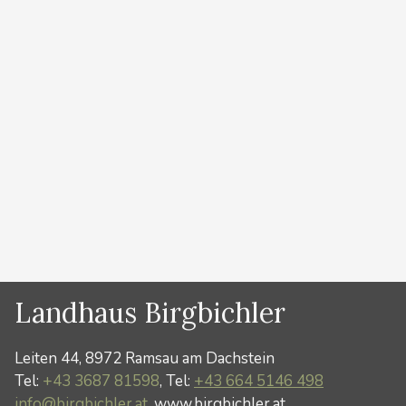
Weihnachtsgeschenk oder als Geburtstagsgeschenk,
Hochzeitsgeschenk , originelles Geschenk zu einem
Besonderen Anlass….. ….ein Gutschein für eine
unvergessliche Bergtour, Klettertour,
Klettersteigtour, Skitour,
Schneeschuhwanderung….mit einem professionellen
Bergführer bereitet den Beschenkten immer
besondere …
Weiterlesen …
Kategorien
News
,
Sommer
Landhaus Birgbichler
Leiten 44, 8972 Ramsau am Dachstein
Tel:
+43 3687 81598
, Tel:
+43 664 5146 498
info@birgbichler.at
, www.birgbichler.at