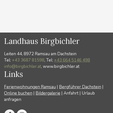
Kategorien
Winter
Landhaus Birgbichler
Leiten 44, 8972 Ramsau am Dachstein
Tel:
+43 3687 81598
, Tel:
+43 664 5146 498
info@birgbichler.at
, www.birgbichler.at
Links
Ferienwohnungen Ramsau
|
Bergführer Dachstein
|
Online buchen
|
Bildergalerie
|
Anfahrt
|
Urlaub
anfragen