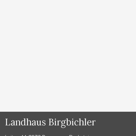
Klettersteigführung mit Erbauer und Bergführer
Hans Prugger Selten ist man bei einem Klettersteig
dem Himmel so nahe wie beim Sky Walk Klettersteig
im Dachstein Gebiet. Hans Prugger hat den
Klettersteig im Jahr 2006 im Auftrag der Planai
Bergbahnen (Dachstein Seilbahn) erbaut. Er zählte
lange zu den schwierigsten Klettersteigen der
Ostalpen. Nur für geübte Klettersteiggeher.
Führungen …
Weiterlesen …
Kategorien
Sommer
Landhaus Birgbichler