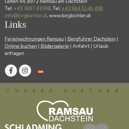
Leiten 44, 8972 Ramsau am Dachstein
Tel:
+43 3687 81598
, Tel:
+43 664 5146 498
info@birgbichler.at
, www.birgbichler.at
Links
Ferienwohnungen Ramsau
|
Bergführer Dachstein
|
Online buchen
|
Bildergalerie
|
Anfahrt
|
Urlaub
anfragen
UNSERE PARTNER