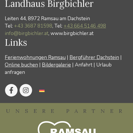
Landhaus Birgbichler
Leiten 44, 8972 Ramsau am Dachstein
Tel:
+43 3687 81598
, Tel:
+43 664 5146 498
info@birgbichler.at
, www.birgbichler.at
Links
Ferienwohnungen Ramsau
|
Bergführer Dachstein
|
Online buchen
|
Bildergalerie
|
Anfahrt
|
Urlaub
anfragen
UNSERE PARTNER