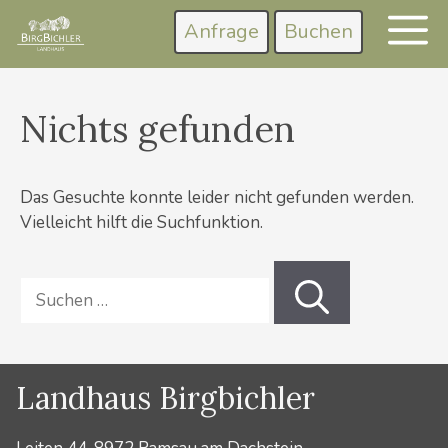
Zum
Anfrage
Buchen
M
Inhalt
springen
Nichts gefunden
Das Gesuchte konnte leider nicht gefunden werden.
Vielleicht hilft die Suchfunktion.
Suchen
nach:
Landhaus Birgbichler