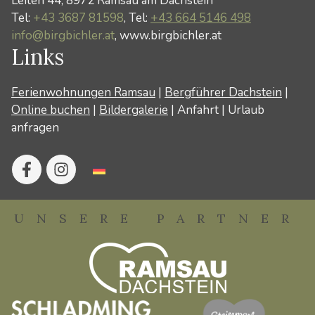
Leiten 44, 8972 Ramsau am Dachstein
Tel:
+43 3687 81598
, Tel:
+43 664 5146 498
info@birgbichler.at
, www.birgbichler.at
Links
Ferienwohnungen Ramsau
|
Bergführer Dachstein
|
Online buchen
|
Bildergalerie
|
Anfahrt
|
Urlaub
anfragen
UNSERE PARTNER