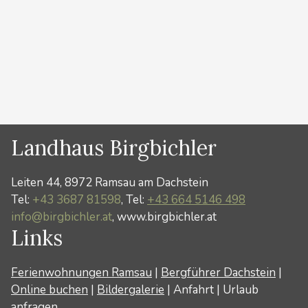
Apartments. Unsere Apartments sind alles sehr hell
und großzügig , jedes Apartment hat einen eigenen
großen …
Weiterlesen …
Kategorien
News
Landhaus Birgbichler
Leiten 44, 8972 Ramsau am Dachstein
Tel:
+43 3687 81598
, Tel:
+43 664 5146 498
info@birgbichler.at
, www.birgbichler.at
Links
Ferienwohnungen Ramsau
|
Bergführer Dachstein
|
Online buchen
|
Bildergalerie
|
Anfahrt
|
Urlaub
anfragen