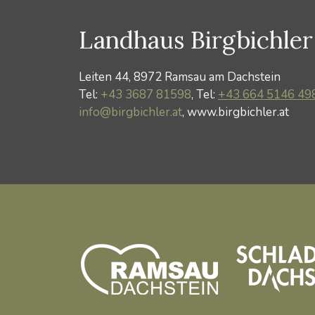
Landhaus Birgbichler
Leiten 44, 8972 Ramsau am Dachstein
Tel:
+43 3687 81598
, Tel:
+43 664 5146 49
info@birgbichler.at
, www.birgbichler.at