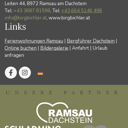
Leiten 44, 8972 Ramsau am Dachstein
Tel:
+43 3687 81598
, Tel:
+43 664 5146 498
info@birgbichler.at
, www.birgbichler.at
Links
Ferienwohnungen Ramsau
|
Bergführer Dachstein
|
Online buchen
|
Bildergalerie
|
Anfahrt
|
Urlaub
anfragen
UNSERE PARTNER