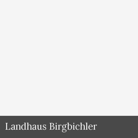
von
Lydia Prugger
Urlaub in den BERGEN Ihr wollt einen Aktiv-Urlaub
machen und sucht ein schönes Urlaubsquartier in
Ramsau am Dachstein? Dann seid ihr bei uns richtig!!
Wir haben 4 Appartements in einzigartiger Lage am
Ramsauer Hochplateau – die Schladming Dachstein
Sommercard ist für unsere Gäste inklusive! HANS
PRUGGER – staatlich geprüfter Bergführer, hat
sämtliche Klettersteige in Ramsau …
Weiterlesen …
Kategorien
News
Landhaus Birgbichler