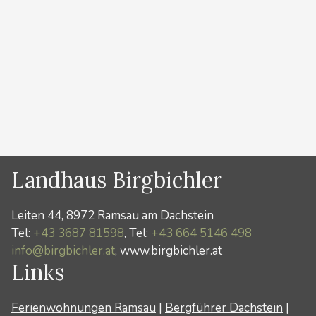
Ramsau am Dachstein. Der Ramsauer Bergführer
HANS PRUGGER hat sämtliche Klettersteige in der
Region Schladming Dachstein geplant und gebaut.
Erlernen Sie die Grundbegriffe …
Weiterlesen …
Kategorien
News
,
Sommer
Landhaus Birgbichler
Leiten 44, 8972 Ramsau am Dachstein
Tel:
+43 3687 81598
, Tel:
+43 664 5146 498
info@birgbichler.at
, www.birgbichler.at
Links
Ferienwohnungen Ramsau
|
Bergführer Dachstein
|