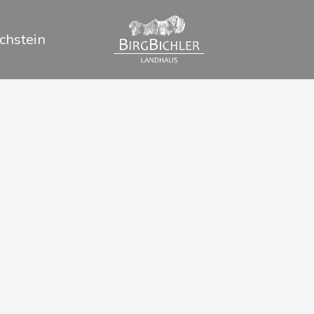
chstein
hladming-
hstein Card