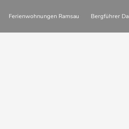
Zum
Inhalt
Ferienwohnungen Ramsau
Bergführer Da
springen
Sc
Dac