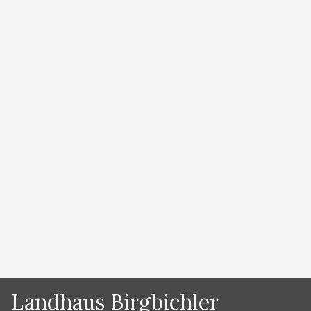
von
Lydia Prugger
Die beliebte Fernsehserie Du bist ein richtiger „DIE
BERGRETTER“ FAN? Dann bist du bei uns in der
Ramsau genau richtig! Besuche die Original
Schauplätze wie die Bergretterzentrale, Emelies Hof,
die Silberkarklamm, die Pension Marthaler, den
Stoderzinken, den Sützpunkt des Christopherus 14…
und vieles mehr. Bergführer Hans Prugger ist sehr
oft selbst bei den Dreharbeiten dabei, …
Weiterlesen
…
Kategorien
News
Landhaus Birgbichler