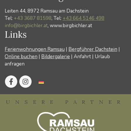
Leiten 44, 8972 Ramsau am Dachstein
Tel:
+43 3687 81598
, Tel:
+43 664 5146 498
info@birgbichler.at
, www.birgbichler.at
Links
Ferienwohnungen Ramsau
|
Bergführer Dachstein
|
Online buchen
|
Bildergalerie
|
Anfahrt
|
Urlaub
anfragen
UNSERE PARTNER