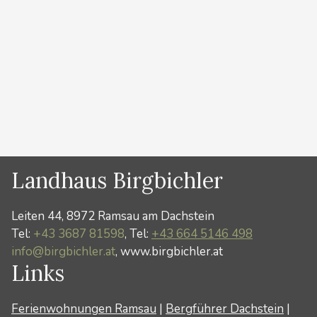
Ramsau am Dachstein. Der Ramsauer Bergführer
HANS PRUGGER hat sämtliche Klettersteige in der
Region Schladming Dachstein geplant und gebaut.
Erlernen Sie die Grundbegriffe …
Weiterlesen …
Kategorien
News
,
Sommer
Landhaus Birgbichler
Leiten 44, 8972 Ramsau am Dachstein
Tel:
+43 3687 81598
, Tel:
+43 664 5146 498
info@birgbichler.at
, www.birgbichler.at
Links
Ferienwohnungen Ramsau
|
Bergführer Dachstein
|