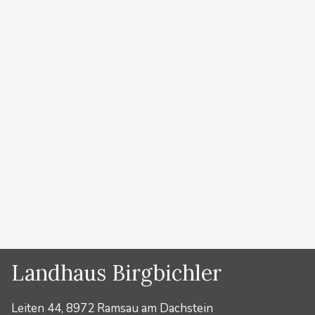
gewünschte Bergtour aus!Egal ob als
Weihnachtsgeschenk oder als Geburtstagsgeschenk,
Hochzeitsgeschenk , originelles Geschenk zu einem
Besonderen Anlass….. ….ein Gutschein für eine
unvergessliche Bergtour, Klettertour,
Klettersteigtour, Skitour,
Schneeschuhwanderung….mit einem professionellen
Bergführer bereitet den Beschenkten immer
besondere …
Weiterlesen …
Kategorien
News
,
Sommer
Landhaus Birgbichler
Leiten 44, 8972 Ramsau am Dachstein