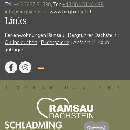
Tel:
+43 3687 81598
, Tel:
+43 664 5146 498
info@birgbichler.at
, www.birgbichler.at
Links
Ferienwohnungen Ramsau
|
Bergführer Dachstein
|
Online buchen
|
Bildergalerie
|
Anfahrt
|
Urlaub
anfragen
UNSERE PARTNER