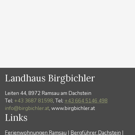
erreichen wir den höchsten Berg der Steiermark in ca.
2-3 Stunden! Mit Tourenski oder Schneeschuhen
gehen wir zum Einstieg – Randkluft. Von dort geht es
mit …
Weiterlesen …
Kategorien
Winter
Landhaus Birgbichler
Leiten 44, 8972 Ramsau am Dachstein
Tel:
+43 3687 81598
, Tel:
+43 664 5146 498
info@birgbichler.at
, www.birgbichler.at
Links
Ferienwohnungen Ramsau
|
Bergführer Dachstein
|