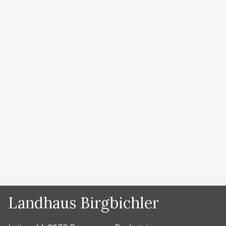
Klettersteigführung mit Erbauer und Bergführer
Hans Prugger Selten ist man bei einem Klettersteig
dem Himmel so nahe wie beim Sky Walk Klettersteig
im Dachstein Gebiet. Hans Prugger hat den
Klettersteig im Jahr 2006 im Auftrag der Planai
Bergbahnen (Dachstein Seilbahn) erbaut. Er zählte
lange zu den schwierigsten Klettersteigen der
Ostalpen. Nur für geübte Klettersteiggeher.
Führungen …
Weiterlesen …
Kategorien
Sommer
Landhaus Birgbichler