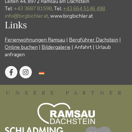
Leiten 44, 8972 Ramsau am Dachstein
Tel:
+43 3687 81598
, Tel:
+43 664 5146 498
info@birgbichler.at
, www.birgbichler.at
Links
Ferienwohnungen Ramsau
|
Bergführer Dachstein
|
Online buchen
|
Bildergalerie
|
Anfahrt
|
Urlaub
anfragen
UNSERE PARTNER