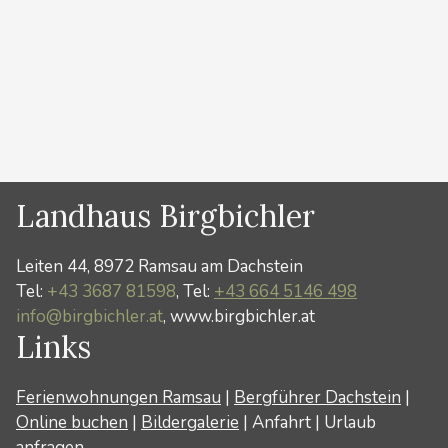
sowie auch bei der Abfahrt legen wir jeweils ca. 1.200
Hm zurück, also ist eine gute Kondition für 3 bis …
Weiterlesen …
Kategorien
Winter
Landhaus Birgbichler
Leiten 44, 8972 Ramsau am Dachstein
Tel:
+43 3687 81598
, Tel:
+43 664 5146 498
info@birgbichler.at
, www.birgbichler.at
Links
Ferienwohnungen Ramsau
|
Bergführer Dachstein
|
Online buchen
|
Bildergalerie
|
Anfahrt
|
Urlaub
anfragen