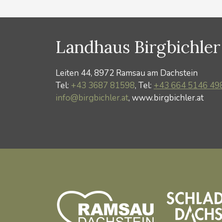
Landhaus Birgbichler
Leiten 44, 8972 Ramsau am Dachstein
Tel:
+43 3687 81598
, Tel:
+43 664 5146 49
info@birgbichler.at
, www.birgbichler.at