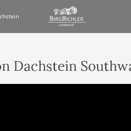
chstein
on Dachstein Southwa