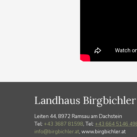
Landhaus Birgbichler
Leiten 44, 8972 Ramsau am Dachstein
Tel:
+43 3687 81598
, Tel:
+43 664 5146 49
info@birgbichler.at
, www.birgbichler.at