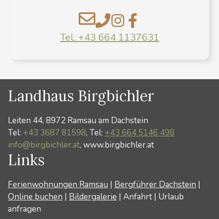
Tel: +43 664 1137631
Landhaus Birgbichler
Leiten 44, 8972 Ramsau am Dachstein
Tel:
+43 3687 81598
, Tel:
+43 664 5146 498
info@birgbichler.at
, www.birgbichler.at
Links
Ferienwohnungen Ramsau
|
Bergführer Dachstein
|
Online buchen
|
Bildergalerie
|
Anfahrt
|
Urlaub
anfragen