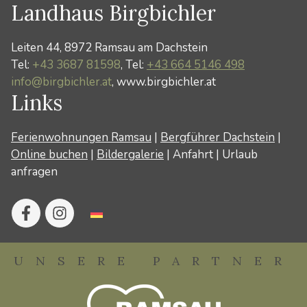
Landhaus Birgbichler
Leiten 44, 8972 Ramsau am Dachstein
Tel:
+43 3687 81598
, Tel:
+43 664 5146 498
info@birgbichler.at
, www.birgbichler.at
Links
Ferienwohnungen Ramsau
|
Bergführer Dachstein
|
Online buchen
|
Bildergalerie
|
Anfahrt
|
Urlaub
anfragen
UNSERE PARTNER